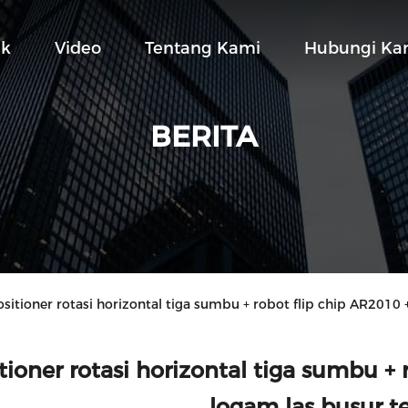
uk
Video
Tentang Kami
Hubungi Ka
BERITA
sitioner rotasi horizontal tiga sumbu + robot flip chip AR2010 
tioner rotasi horizontal tiga sumbu +
logam las busur t