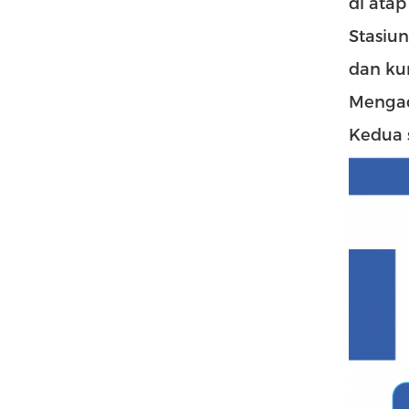
di ata
Stasiun
dan ku
Mengad
Kedua s