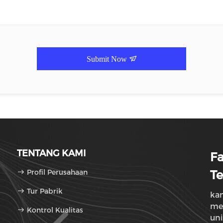
Submit Now
TENTANG KAMI
F
Profil Perusahaan
Te
Tur Pabrik
ka
me
Kontrol Kualitas
uni