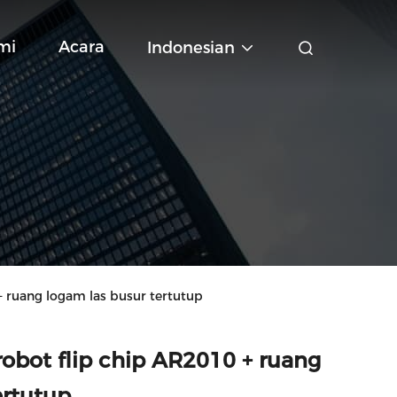
mi
Acara
Indonesian
+ ruang logam las busur tertutup
 robot flip chip AR2010 + ruang
ertutup