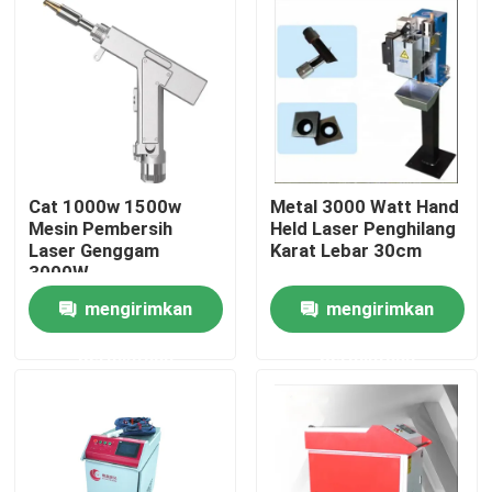
Tentang kami
Tur Pabrik
Kontrol kualitas
Cat 1000w 1500w
Metal 3000 Watt Hand
Mesin Pembersih
Held Laser Penghilang
Laser Genggam
Karat Lebar 30cm
Hubungi kami
3000W
mengirimkan
mengirimkan
Berita
permintaan
permintaan
Kasus
Permintaan Penawaran