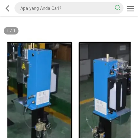
1
/
1