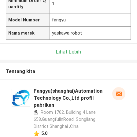
Minimum Order Q
1
uantity
Model Number
fangyu
Nama merek
yaskawa robot
Lihat Lebih
Tentang kita
Fangyu(shanghai)Automation
Technology Co.,Ltd profil
pabrikan
Room 1702. Building 4 Lane
658,GuangfulinRoad. Songiiang
District Shanghai ,Cina
5.0