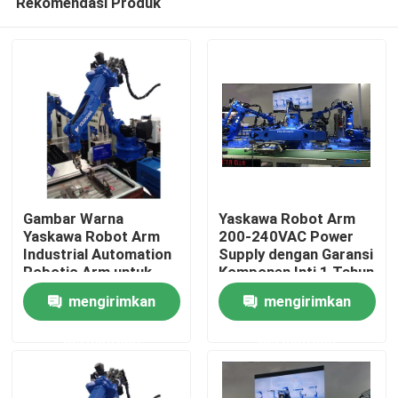
Rekomendasi Produk
Gambar Warna
Yaskawa Robot Arm
Yaskawa Robot Arm
200-240VAC Power
Industrial Automation
Supply dengan Garansi
Robotic Arm untuk
Komponen Inti 1 Tahun
Rumah
Produksi Industri
mengirimkan
mengirimkan
Produk
permintaan
permintaan
Video