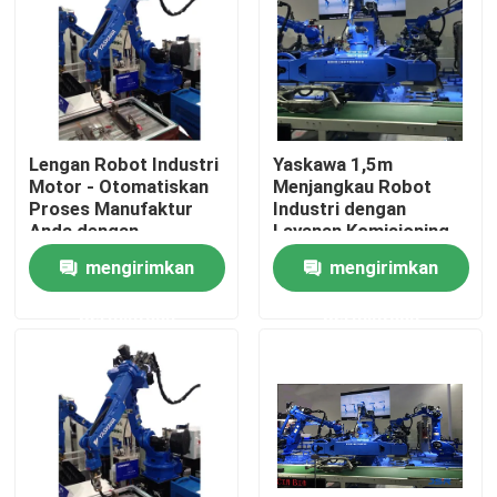
Tentang kami
Tur Pabrik
Lengan Robot Industri
Yaskawa 1,5m
Motor - Otomatiskan
Menjangkau Robot
Kontrol kualitas
Proses Manufaktur
Industri dengan
Anda dengan
Layanan Komisioning
Komponen Inti
dan Pelatihan
mengirimkan
mengirimkan
Hubungi kami
permintaan
permintaan
Berita
Kasus
Permintaan Penawaran