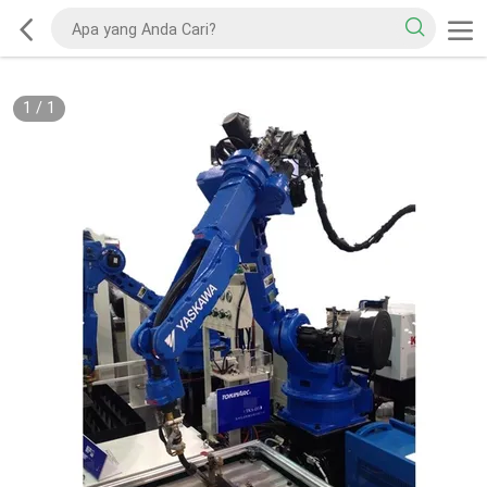
1
/
1