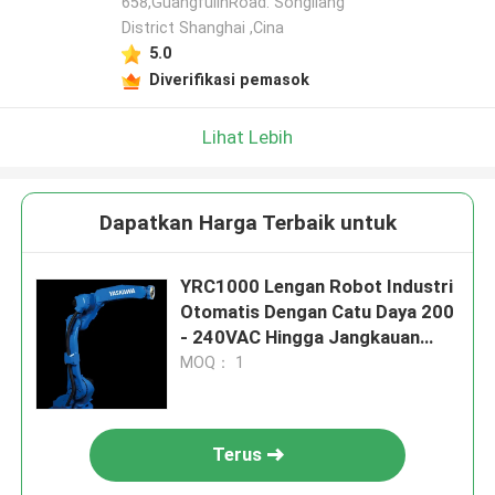
658,GuangfulinRoad. Songiiang
District Shanghai ,Cina
5.0
Diverifikasi pemasok
Lihat Lebih
Dapatkan Harga Terbaik untuk
YRC1000 Lengan Robot Industri
Otomatis Dengan Catu Daya 200
- 240VAC Hingga Jangkauan
1,5m
MOQ： 1
Terus