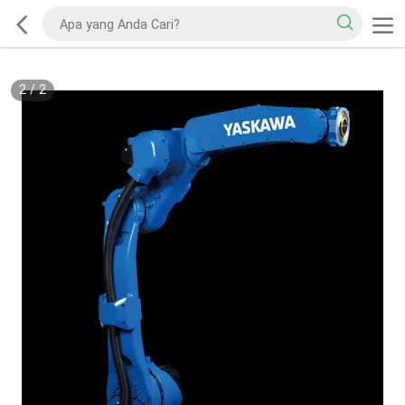
2
/
2