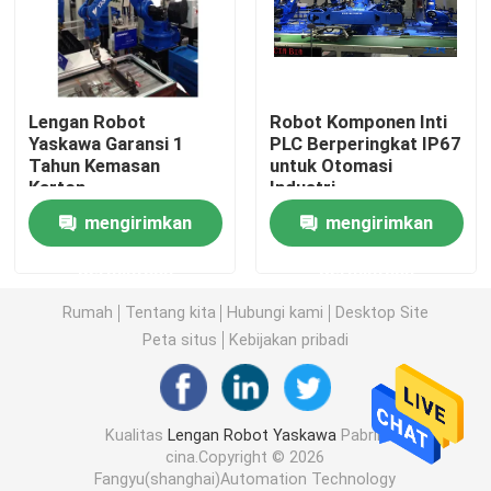
Lengan Robot Yaskawa
Lengan Robot
Robot Komponen Inti
Penglihatan Robot 3D
Yaskawa Garansi 1
PLC Berperingkat IP67
Tahun Kemasan
untuk Otomasi
Karton
Industri
Stasiun Kerja Robot
mengirimkan
mengirimkan
Aksesori Robot
permintaan
permintaan
Rumah
Tentang kita
Hubungi kami
Desktop Site
Tutup Pelindung Robot
Peta situs
Kebijakan pribadi
Bagian Robot
Kualitas
Lengan Robot Yaskawa
Pabrik
cina.Copyright © 2026
Posisi Robot
Fangyu(shanghai)Automation Technology