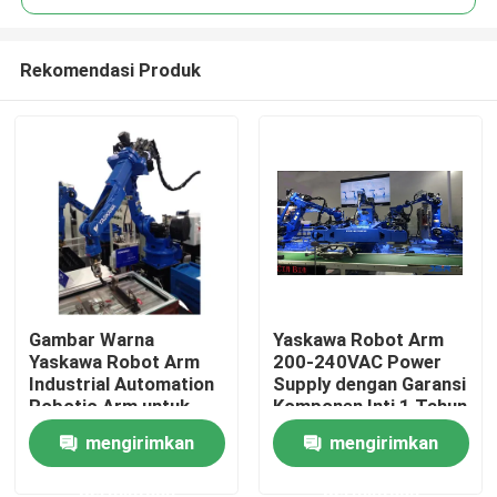
Rekomendasi Produk
Gambar Warna
Yaskawa Robot Arm
Rumah
Yaskawa Robot Arm
200-240VAC Power
Industrial Automation
Supply dengan Garansi
Robotic Arm untuk
Komponen Inti 1 Tahun
Produk
Produksi Industri
mengirimkan
mengirimkan
permintaan
permintaan
Video