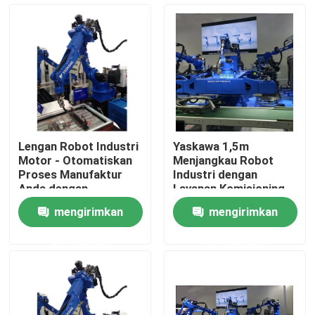
Tentang kami
Tur Pabrik
Kontrol kualitas
Lengan Robot Industri
Yaskawa 1,5m
Motor - Otomatiskan
Menjangkau Robot
Hubungi kami
Proses Manufaktur
Industri dengan
Anda dengan
Layanan Komisioning
Komponen Inti
dan Pelatihan
mengirimkan
mengirimkan
Berita
permintaan
permintaan
Kasus
Permintaan Penawaran