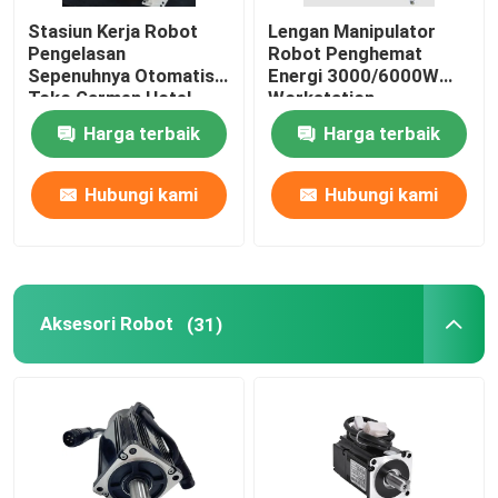
Stasiun Kerja Robot
Lengan Manipulator
Robot GSK
Pengelasan
Robot Penghemat
Sepenuhnya Otomatis
Energi 3000/6000W
Toko Garmen Hotel
Workstation
Robot Kawasaki
Pengelasan Otomatis
Harga terbaik
Harga terbaik
Hubungi kami
Hubungi kami
Aksesori Robot
(31)