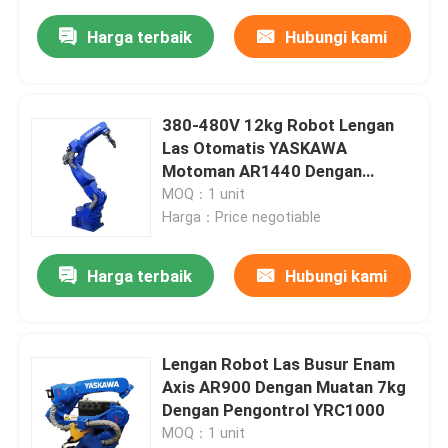
Harga terbaik
Hubungi kami
380-480V 12kg Robot Lengan
Las Otomatis YASKAWA
Motoman AR1440 Dengan
Tukang Las RD350S
MOQ：1 unit
Harga：Price negotiable
Harga terbaik
Hubungi kami
Lengan Robot Las Busur Enam
Axis AR900 Dengan Muatan 7kg
Dengan Pengontrol YRC1000
MOQ：1 unit