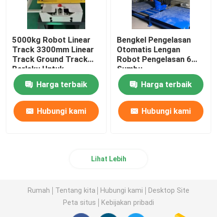
5000kg Robot Linear
Bengkel Pengelasan
Track 3300mm Linear
Otomatis Lengan
Track Ground Track
Robot Pengelasan 6
Berlaku Untuk
Sumbu
YASKAWA FANUC 6
Harga terbaik
Harga terbaik
Axis Industrial Robot
Arm
Hubungi kami
Hubungi kami
Lihat Lebih
Rumah
Tentang kita
Hubungi kami
Desktop Site
Peta situs
Kebijakan pribadi