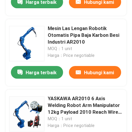
Harga terbaik
Hubungi kami
Mesin Las Lengan Robotik
Otomatis Pipa Baja Karbon Besi
Industri AR2010
MOQ：1 unit
Harga：Price negotiable
Harga terbaik
Hubungi kami
YASKAWA AR2010 6 Axis
Welding Robot Arm Manipulator
12kg Payload 2010 Reach Wire
Feed System Dan Welder Source
MOQ：1 unit
Harga：Price negotiable