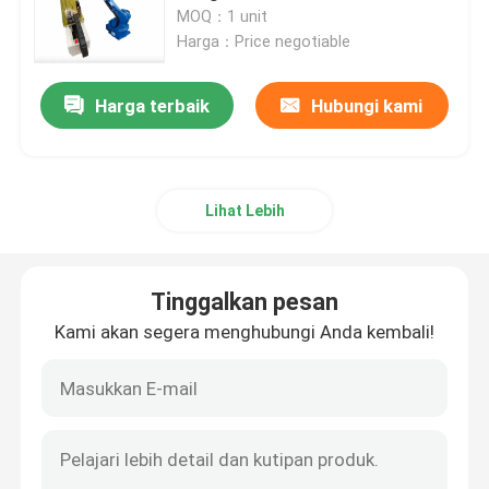
ARC Welder
MOQ：1 unit
Harga：Price negotiable
Tentang kami
Harga terbaik
Hubungi kami
Tur Pabrik
Kontrol kualitas
Lihat Lebih
Hubungi kami
Tinggalkan pesan
Kami akan segera menghubungi Anda kembali!
Berita
Kasus
Permintaan Penawaran