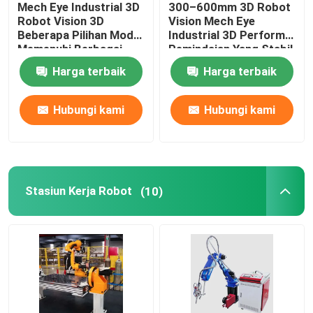
Mech Eye Industrial 3D
300–600mm 3D Robot
Robot Vision 3D
Vision Mech Eye
Catu Daya Robot
Beberapa Pilihan Model
Industrial 3D Performa
Memenuhi Berbagai
Pemindaian Yang Stabil
Persyaratan Jarak
Dan Andal
Harga terbaik
Harga terbaik
Robot Pengelasan Industri
Hubungi kami
Hubungi kami
Lengan Robot Bekas
Pemeliharaan Robot
Stasiun Kerja Robot
(10)
Mesin pembersih laser genggam
Mesin Las Fronius
Lengan Robot Industri