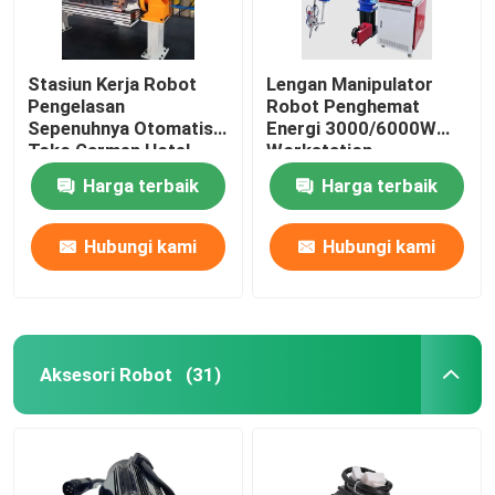
Stasiun Kerja Robot
Lengan Manipulator
Pengelasan
Robot Penghemat
Sepenuhnya Otomatis
Energi 3000/6000W
Toko Garmen Hotel
Workstation
Pengelasan Otomatis
Harga terbaik
Harga terbaik
Hubungi kami
Hubungi kami
Aksesori Robot
(31)