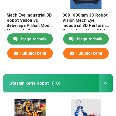
Mech Eye Industrial 3D
300–600mm 3D Robot
Robot Vision 3D
Vision Mech Eye
Beberapa Pilihan Model
Industrial 3D Performa
Memenuhi Berbagai
Pemindaian Yang Stabil
Persyaratan Jarak
Dan Andal
Harga terbaik
Harga terbaik
Hubungi kami
Hubungi kami
Stasiun Kerja Robot
(10)