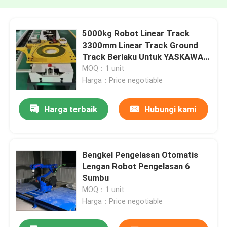
5000kg Robot Linear Track
3300mm Linear Track Ground
Track Berlaku Untuk YASKAWA
FANUC 6 Axis Industrial Robot
MOQ：1 unit
Arm
Harga：Price negotiable
Harga terbaik
Hubungi kami
Bengkel Pengelasan Otomatis
Lengan Robot Pengelasan 6
Sumbu
MOQ：1 unit
Harga：Price negotiable