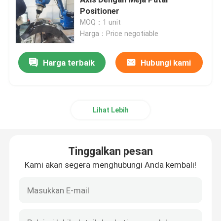
Positioner
MOQ：1 unit
Lengan Robot Yaskawa
Harga：Price negotiable
Penglihatan Robot 3D
Harga terbaik
Hubungi kami
Stasiun Kerja Robot
Lihat Lebih
Aksesori Robot
Tinggalkan pesan
Tutup Pelindung Robot
Kami akan segera menghubungi Anda kembali!
Bagian Robot
Posisi Robot