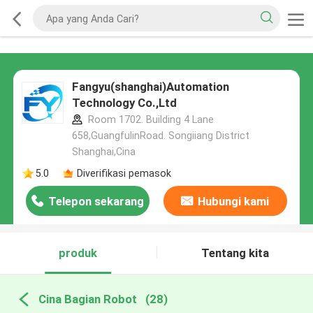
Fangyu(shanghai)Automation
Technology Co.,Ltd
Room 1702. Building 4 Lane
658,GuangfulinRoad. Songiiang District
Shanghai,Cina
5.0
Diverifikasi pemasok
Telepon sekarang
Hubungi kami
produk
Tentang kita
Cina Bagian Robot
(28)