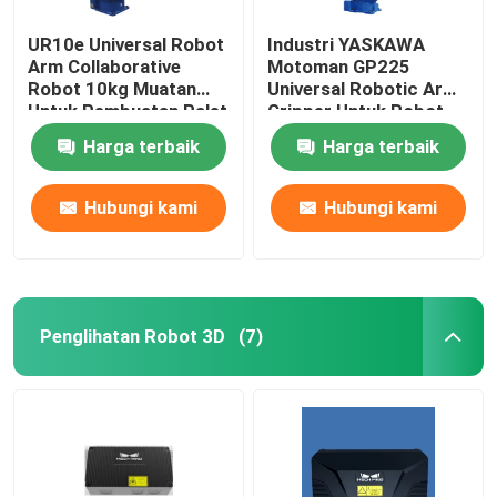
UR10e Universal Robot
Industri YASKAWA
Robot GSK
Arm Collaborative
Motoman GP225
Robot 10kg Muatan
Universal Robotic Arm
Untuk Pembuatan Palet
Gripper Untuk Robot
Robot Kawasaki
Perakitan
Penanganan Paletisasi
Harga terbaik
Harga terbaik
Hubungi kami
Hubungi kami
Penglihatan Robot 3D
(7)