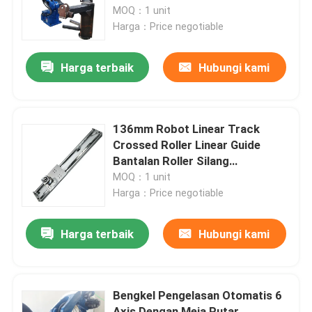
MOQ：1 unit
Harga：Price negotiable
Tentang kami
Harga terbaik
Hubungi kami
Tur Pabrik
Kontrol kualitas
136mm Robot Linear Track
Crossed Roller Linear Guide
Bantalan Roller Silang
Hubungi kami
Berkecepatan Tinggi
MOQ：1 unit
Harga：Price negotiable
Berita
Harga terbaik
Hubungi kami
Kasus
Bengkel Pengelasan Otomatis 6
Permintaan Penawaran
Axis Dengan Meja Putar