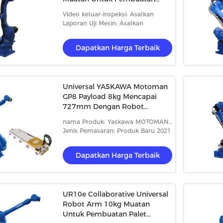
Palet Perakitan
Video keluar-inspeksi: Asalkan
Laporan Uji Mesin: Asalkan
Dapatkan Harga Terbaik
Universal YASKAWA Motoman
GP8 Payload 8kg Mencapai
727mm Dengan Robot
Controller Manipulator
nama Produk: Yaskawa MOTOMAN
GP8 asli baru
Jenis Pemasaran: Produk Baru 2021
Dapatkan Harga Terbaik
UR10e Collaborative Universal
Robot Arm 10kg Muatan
Untuk Pembuatan Palet