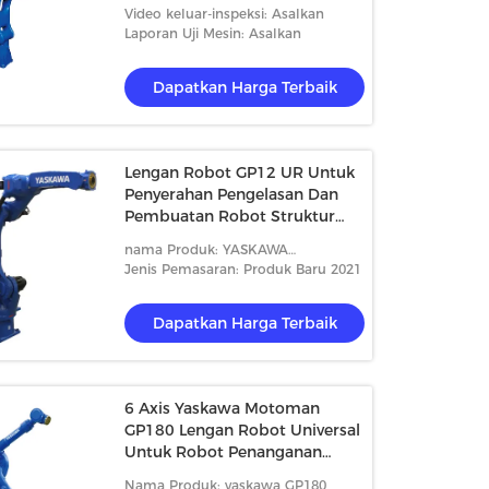
Video keluar-inspeksi: Asalkan
Laporan Uji Mesin: Asalkan
Dapatkan Harga Terbaik
Lengan Robot GP12 UR Untuk
Penyerahan Pengelasan Dan
Pembuatan Robot Struktur
Sederhana Pengoperasian yang
nama Produk: YASKAWA
Mudah
MOTOMAN GP12
Jenis Pemasaran: Produk Baru 2021
Dapatkan Harga Terbaik
6 Axis Yaskawa Motoman
GP180 Lengan Robot Universal
Untuk Robot Penanganan
Material
Nama Produk: yaskawa GP180