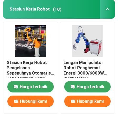
Stasiun Kerja Robot
(10)
Catu Daya Robot
Robot Pengelasan Industri
Lengan Robot Bekas
Stasiun Kerja Robot
Lengan Manipulator
Pemeliharaan Robot
Pengelasan
Robot Penghemat
Sepenuhnya Otomatis
Energi 3000/6000W
Toko Garmen Hotel
Workstation
Mesin pembersih laser genggam
Pengelasan Otomatis
Harga terbaik
Harga terbaik
Mesin Las Fronius
Hubungi kami
Hubungi kami
Lengan Robot Industri