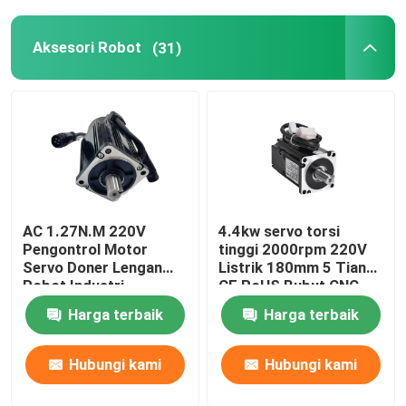
Robot GSK
Aksesori Robot
(31)
Robot Kawasaki
AC 1.27N.M 220V
4.4kw servo torsi
Pengontrol Motor
tinggi 2000rpm 220V
Servo Doner Lengan
Listrik 180mm 5 Tiang
Robot Industri
CE RoHS Bubut CNC
Standar
Harga terbaik
Harga terbaik
Hubungi kami
Hubungi kami