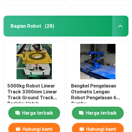
Bagian Robot
(28)
5000kg Robot Linear
Bengkel Pengelasan
Track 3300mm Linear
Otomatis Lengan
Track Ground Track
Robot Pengelasan 6
Berlaku Untuk
Sumbu
YASKAWA FANUC 6
Harga terbaik
Harga terbaik
Axis Industrial Robot
Arm
Hubungi kami
Hubungi kami