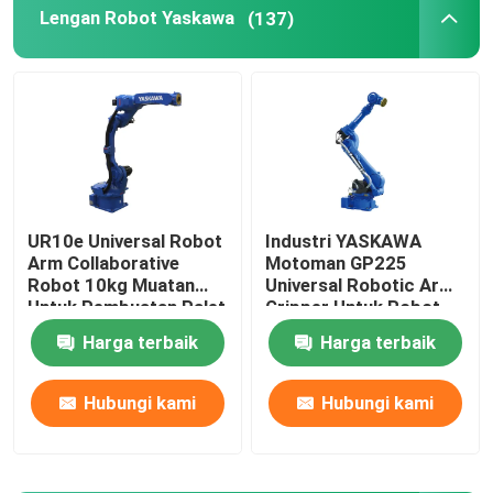
Lengan Robot Yaskawa
(137)
Lengan Robot Yaskawa
Penglihatan Robot 3D
Stasiun Kerja Robot
UR10e Universal Robot
Industri YASKAWA
Arm Collaborative
Motoman GP225
Aksesori Robot
Robot 10kg Muatan
Universal Robotic Arm
Untuk Pembuatan Palet
Gripper Untuk Robot
Perakitan
Penanganan Paletisasi
Tutup Pelindung Robot
Harga terbaik
Harga terbaik
Hubungi kami
Hubungi kami
Bagian Robot
Posisi Robot